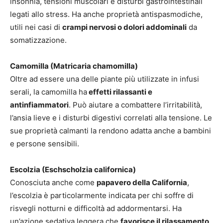
insonnia, tensioni muscolari e disturbi gastrointestinali
legati allo stress. Ha anche proprietà antispasmodiche,
utili nei casi di
crampi nervosi o dolori addominali
da
somatizzazione.
Camomilla (Matricaria chamomilla)
Oltre ad essere una delle piante più utilizzate in infusi
serali, la camomilla ha
effetti rilassanti e
antinfiammatori
. Può aiutare a combattere l’irritabilità,
l’ansia lieve e i disturbi digestivi correlati alla tensione. Le
sue proprietà calmanti la rendono adatta anche a bambini
e persone sensibili.
Escolzia (Eschscholzia californica)
Conosciuta anche come
papavero della California
,
l’escolzia è particolarmente indicata per chi soffre di
risvegli notturni e difficoltà ad addormentarsi. Ha
un’azione sedativa leggera che
favorisce il rilassamento