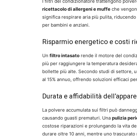
I filtri del condizionatore trattengono polver
ricettacolo di allergeni e muffe
che vengono 
significa respirare aria più pulita, riducendo 
per bambini e anziani.
Risparmio energetico e costi ri
Un
filtro intasato
rende il motore del condiz
più per raggiungere la temperatura desider
bollette più alte. Secondo studi di settore,
al 15% annuo, offrendo soluzioni efficaci per
Durata e affidabilità dell’appar
La polvere accumulata sui filtri può danneg
causando guasti prematuri. Una
pulizia per
costose riparazioni e prolungando la vita 
durare oltre 10 anni, mentre uno trascurato 