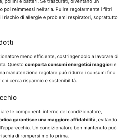
e, pollini e batteri. Se trascurati, diventano un
poi reimmessi nell’aria. Pulire regolarmente i filtri
il rischio di allergie e problemi respiratori, soprattutto
dotti
ionatore meno efficiente, costringendolo a lavorare di
ata. Questo
comporta consumi energetici maggiori
e
 una manutenzione regolare può ridurre i consumi fino
 chi cerca risparmio e sostenibilità.
ecchio
giare le componenti interne del condizionatore,
iodica garantisce una maggiore affidabilità
, evitando
dell’apparecchio. Un condizionatore ben mantenuto può
rischia di rompersi molto prima.