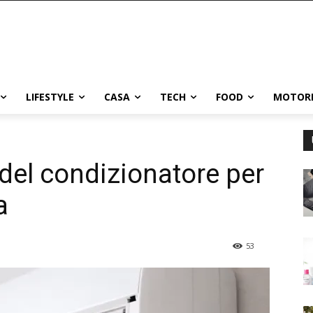
LIFESTYLE
CASA
TECH
FOOD
MOTOR
i del condizionatore per
a
53